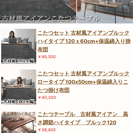
こたつセット 古材風アイアンブルック
ハイタイプ 120ｘ60cm+保温綿入り掛
布団
￥46,300
こたつセット 古材風アイアンブルック
ロータイプ 100x50cm+保温綿入りこ
たつ掛け布団
￥40,300
こたつテーブル 古材風アイアン 高
さ調節ハイタイプ ブルック120
￥38,400