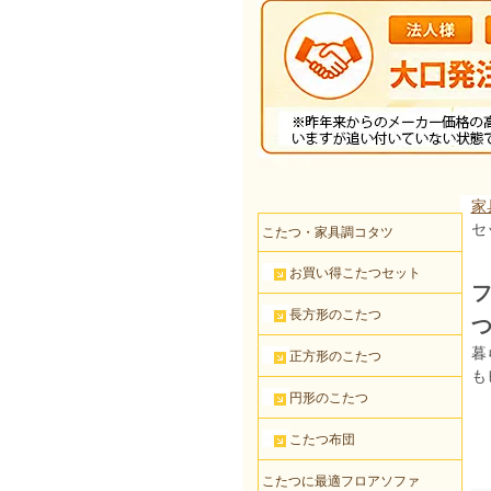
家
セ
こたつ・家具調コタツ
お買い得こたつセット
フ
長方形のこたつ
つ
暮
正方形のこたつ
も
円形のこたつ
こたつ布団
こたつに最適フロアソファ