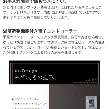
お手入れ簡単で傷もつきにくい。
熱と汚れに強いウレタン塗装仕上げ。こぼれた水も木にしみこま
ず、サッと拭きとれます。表面にはUV加工も施していますので、
傷もつきにくく長年愛用していただけます。
温度調整機能付き電子コントローラー。
手元のコントローラーでラクラク温度調整。自分の好きな温度で、
ゆったり快適に過ごせます。電源プラグ内に電流ヒューズが内臓さ
れているので、万が一コードが断線しショートしても、電流ヒュー
ズが溶断しスパークによる発火の危険を低減します。