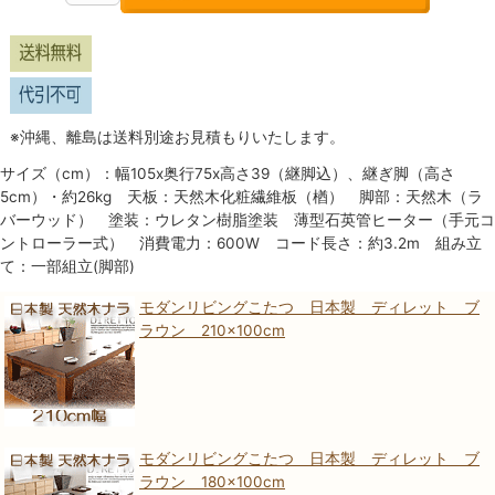
※沖縄、離島は送料別途お見積もりいたします。
サイズ（cm）：幅105x奥行75x高さ39（継脚込）、継ぎ脚（高さ
5cm）・約26kg 天板：天然木化粧繊維板（楢） 脚部：天然木（ラ
バーウッド） 塗装：ウレタン樹脂塗装 薄型石英管ヒーター（手元コ
ントローラー式） 消費電力：600W コード長さ：約3.2m 組み立
て：一部組立(脚部)
モダンリビングこたつ 日本製 ディレット ブ
ラウン 210×100cm
モダンリビングこたつ 日本製 ディレット ブ
ラウン 180×100cm