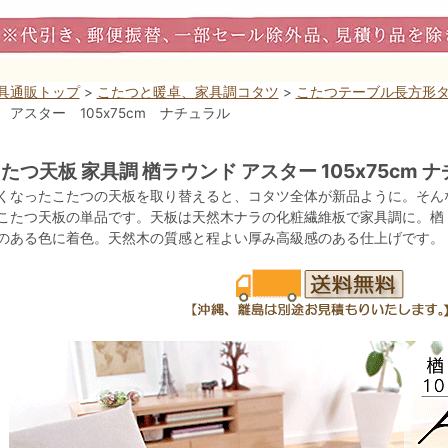
具通販トップ
>
こたつと暖卓、家具調コタツ
>
こたつテーブル長方形
 アスター 105x75cm ナチュラル
たつ天板 家具調 楢ラウンド アスター 105x75cm 
くなったこたつの天板を取り替えると、コタツ全体が新品ように。そん
こたつ天板の単品です。天板は天然木ナラの化粧繊維板で家具調に。楢
のある色に着色。天然木の質感と程よい厚み高級感のある仕上げです。