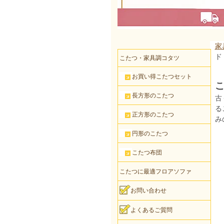
家
ド
こたつ・家具調コタツ
お買い得こたつセット
こ
長方形のこたつ
古
る
正方形のこたつ
み
円形のこたつ
こたつ布団
こたつに最適フロアソファ
お問い合わせ
よくあるご質問