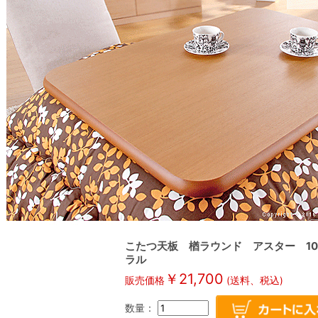
こたつ天板 楢ラウンド アスター 105x
ラル
￥
21,700
販売価格
(送料、税込)
数量：