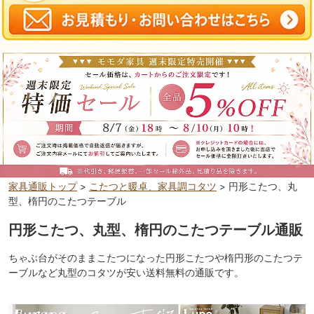
家具通販トップ
>
こたつと暖卓、家具調コタツ
> 円形こたつ、丸
型、楕円のこたつテーブル
円形こたつ、丸型、楕円のこたつテーブル通販
ちゃぶ台がそのままこたつになった円形こたつや楕円形のこたつテ
ーブルなど丸型のコタツが安い送料無料の通販です。