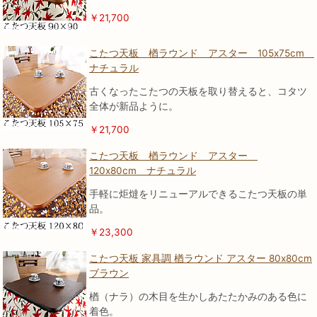
￥21,700
こたつ天板 楢ラウンド アスター 105x75cm
ナチュラル
古くなったこたつの天板を取り替えると、コタツ
全体が新品ように。
￥21,700
こたつ天板 楢ラウンド アスター
120x80cm ナチュラル
手軽に炬燵をリニューアルできるこたつ天板の単
品。
￥23,300
こたつ天板 家具調 楢ラウンド アスター 80x80cm
ブラウン
楢（ナラ）の木目を生かしあたたかみのある色に
着色。