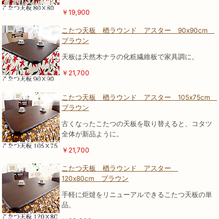
￥19,900
こたつ天板 楢ラウンド アスター 90x90cm
ブラウン
天板は天然木ナラの化粧繊維板で家具調に。
￥21,700
こたつ天板 楢ラウンド アスター 105x75cm
ブラウン
古くなったこたつの天板を取り替えると、コタツ
全体が新品ように。
￥21,700
こたつ天板 楢ラウンド アスター
120x80cm ブラウン
手軽に炬燵をリニューアルできるこたつ天板の単
品。