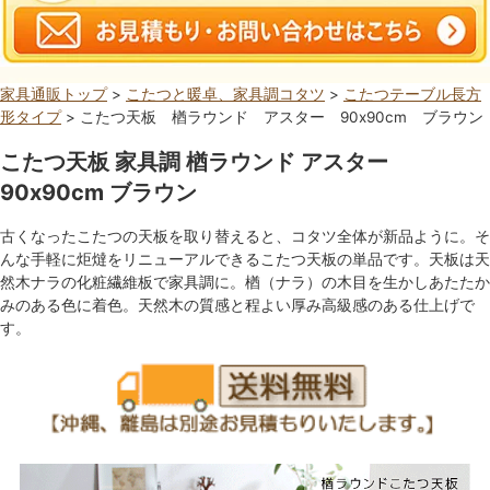
家具通販トップ
>
こたつと暖卓、家具調コタツ
>
こたつテーブル長方
形タイプ
> こたつ天板 楢ラウンド アスター 90x90cm ブラウン
こたつ天板 家具調 楢ラウンド アスター
90x90cm ブラウン
古くなったこたつの天板を取り替えると、コタツ全体が新品ように。そ
んな手軽に炬燵をリニューアルできるこたつ天板の単品です。天板は天
然木ナラの化粧繊維板で家具調に。楢（ナラ）の木目を生かしあたたか
みのある色に着色。天然木の質感と程よい厚み高級感のある仕上げで
す。