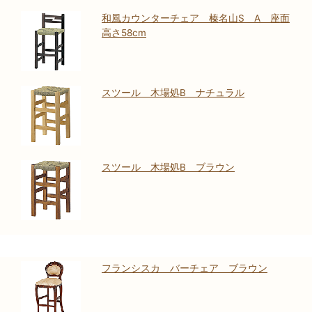
和風カウンターチェア 榛名山S A 座面
高さ58cm
スツール 木場処B ナチュラル
スツール 木場処B ブラウン
フランシスカ バーチェア ブラウン