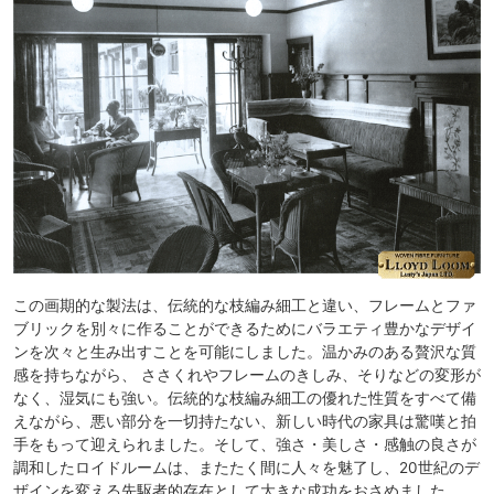
この画期的な製法は、伝統的な枝編み細工と違い、フレームとファ
ブリックを別々に作ることができるためにバラエティ豊かなデザイ
ンを次々と生み出すことを可能にしました。温かみのある贅沢な質
感を持ちながら、 ささくれやフレームのきしみ、そりなどの変形が
なく、湿気にも強い。伝統的な枝編み細工の優れた性質をすべて備
えながら、悪い部分を一切持たない、新しい時代の家具は驚嘆と拍
手をもって迎えられました。そして、強さ・美しさ・感触の良さが
調和したロイドルームは、またたく間に人々を魅了し、20世紀のデ
ザインを変える先駆者的存在として大きな成功をおさめました。