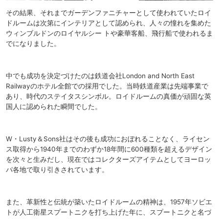
その結果、それまでガーデンファニチャーとして使われていたロイ
ドルームは次第にインテリアとして認められ、人々の憧れを集めた
ウィンブルドンのロイヤルシー トや豪華客船、飛行船で使われるま
でになりました。
中でも成功を決定づけたのは鉄道会社London and North East
Railwayのホテル全館での採用でした。当時鉄道産業は先端事業で
あり、時代のステイタスシンボル。ロイドルームの真価が頑固な英
国人に認められた瞬間でした。
W・Lusty＆Sons社はその後も成功におぼれることなく、ライセン
ス取得から1940年までのわずか18年間に600種類を超えるデザイン
を次々と生みだし、現在ではコレクターズアイテムとしてヨーロッ
パ各地で取り引きされています。
また、革新性と伝統が築いたロイドルームの精神は、1957年ソビエ
トが人工衛星スプートニクを打ち上げた年に、スプートニクと名づ