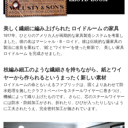
美しく繊細に編み上げられた ロイドルーム の家具
1917年、ひとりのアメリカ人が画期的な家具製造システムを考案し
ました。彼の名はマーシャル・B・ロイド。彼は伝統的な藤家具の
製法に改良を重ねて、‘紙’と‘ワイヤー’を使った斬新で、 美しい家具
ロイドルーム を完成させました。
枝編み細工のような繊細さを持ちながら、紙とワイ
ヤーから作られるというまったく新しい素材
ロイドルームの命ともいえるファブリックは、固くよりあわせて防
水処理を施したクラフトペーパーをスチールワイヤーに巻きつけ、
機械によって織り上げたものです。 さらに、芯のスチールワイヤー
には防水・防錆加工がされ、折れたり、ひびが入ったりしないよう
に工夫されたうえ、完全密封加工が施されています。