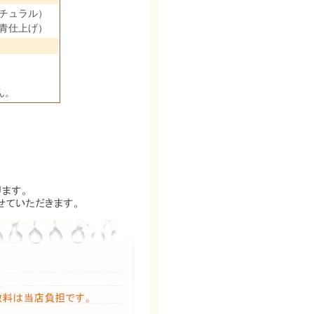
チュラル）
青仕上げ）
ん。