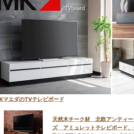
KマエダのTVテレビボード
天然木チーク材 北欧アンティー
ズ アミュレットテレビボード、