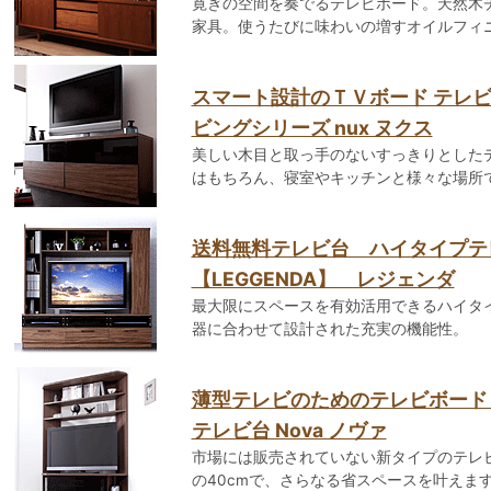
寛ぎの空間を奏でるテレビボード。天然木
家具。使うたびに味わいの増すオイルフィ
スマート設計のＴＶボード テレビ
ビングシリーズ nux ヌクス
美しい木目と取っ手のないすっきりとした
はもちろん、寝室やキッチンと様々な場所
送料無料テレビ台 ハイタイプ
【LEGGENDA】 レジェンダ
最大限にスペースを有効活用できるハイタ
器に合わせて設計された充実の機能性。
薄型テレビのためのテレビボード
テレビ台 Nova ノヴァ
市場には販売されていない新タイプのテレ
の40cmで、さらなる省スペースを叶えま