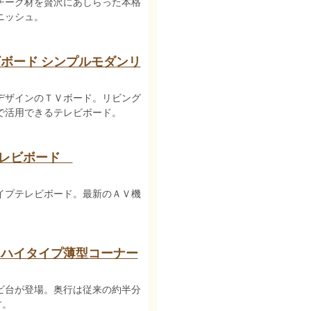
チーク材を贅沢にあしらった本格
ニッシュ。
ボード シンプルモダンリ
デザインのＴＶボード。リビング
で活用できるテレビボード。
テレビボード
イプテレビボード。最新のＡＶ機
 ハイタイプ薄型コーナー
ビ台が登場。奥行は従来の約半分
す。