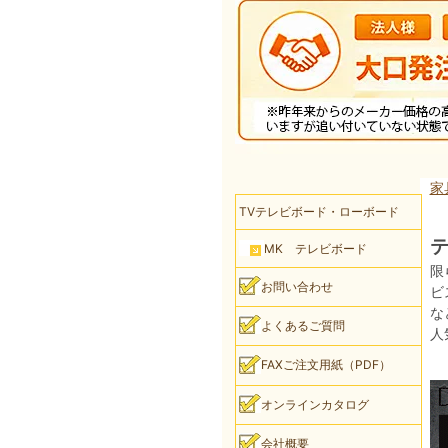
家
TVテレビボード・ローボード
テ
MK テレビボード
限
お問い合わせ
ビ
な
よくあるご質問
人
FAXご注文用紙（PDF）
オンラインカタログ
会社概要