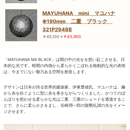
MAYUHANA mini マユハナ
Φ190mm 二重 ブラック
321P2948B
￥45,100→
￥43,900
「MAYUHANA MA BLACK」は闇の中の光をを想い起こさせる、日
本的な光です。暗闇の内側から柔らかくこぼれる独創的な光の表情
は、今までにない魅力ある空間を創造します。
デザインは日本が誇る世界的建築家、伊東豊雄氏。マユハナは、繭
から糸を紡ぐように型に糸を巻きながらつくりました。かつてのぼ
んぼりを想わせる柔らかな光は二重、三重のシェードを透過するこ
とで、さらに柔らかさをまし、谷崎潤一郎の陰翳礼讃の光をイメー
ジさせます。