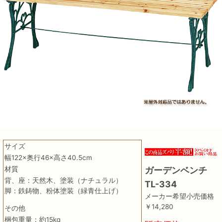
サイズ
幅122×奥行46×高さ40.5cm
材質
ガーデンベンチ
背、座：天然木、塗装（ナチュラル）
TL-334
脚：鉄鋳物、粉体塗装（緑青仕上げ）
メーカー希望小売価格
￥14,280
その他
梱包重量：約15kg