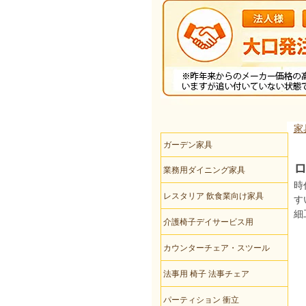
家
ガーデン家具
ロ
業務用ダイニング家具
時
レスタリア 飲食業向け家具
す
細
介護椅子デイサービス用
カウンターチェア・スツール
法事用 椅子 法事チェア
パーティション 衝立