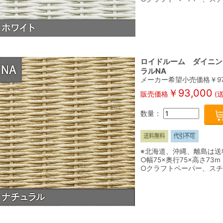
ロイドルーム ダイニング
ラルNA
メーカー希望小売価格￥
9
￥
93,000
販売価格
(
数量：
※北海道、沖縄、離島は送
○幅75×奥行75×高さ73m
○クラフトペーパー、ス