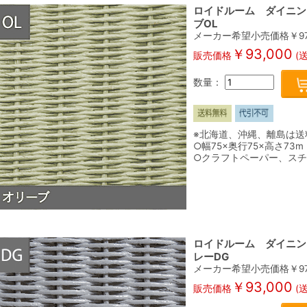
ロイドルーム ダイニング
ブOL
メーカー希望小売価格￥
9
￥
93,000
販売価格
(
数量：
※北海道、沖縄、離島は送
○幅75×奥行75×高さ73m
○クラフトペーパー、ス
ロイドルーム ダイニング
レーDG
メーカー希望小売価格￥
9
￥
93,000
販売価格
(