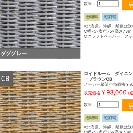
数量：
※北海道、沖縄、離島は送
○幅75×奥行75×高さ73m
○クラフトペーパー、ス
ロイドルーム ダイニング
ーブラウンCB
メーカー希望小売価格￥
9
￥
93,000
販売価格
(
数量：
※北海道、沖縄、離島は送
○幅75×奥行75×高さ73m