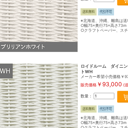
※北海道、沖縄、離島は送
○幅75×奥行75×高さ73m
○クラフトペーパー、ス
ロイドルーム ダイニング
トWH
メーカー希望小売価格￥
9
￥
93,000
販売価格
(
数量：
※北海道、沖縄、離島は送
○幅75×奥行75×高さ73m
○クラフトペーパー、ス