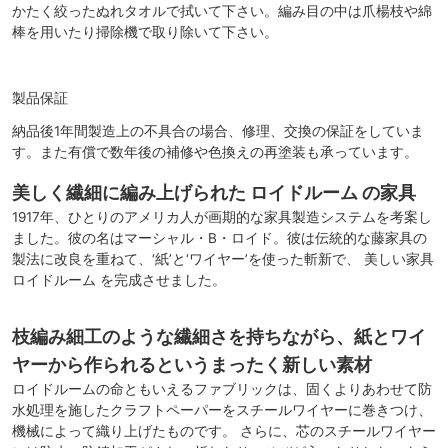
かたく絞ったぬれタオルで拭いて下さい。編み目の中は爪楊枝や綿
棒を用いたり掃除機で取り除いて下さい。
製品保証
納品後1年間製造上の不具合の場合、修理、交換の保証をしていま
す。また有償で数年後の補修や色換えの再塗装も承っています。
美しく繊細に編み上げられた ロイドルーム の家具
1917年、ひとりのアメリカ人が画期的な家具製造システムを考案し
ました。彼の名はマーシャル・B・ロイド。彼は伝統的な藤家具の
製法に改良を重ねて、‘紙’と‘ワイヤー’を使った斬新で、 美しい家具
ロイドルーム を完成させました。
枝編み細工のような繊細さを持ちながら、紙とワイ
ヤーから作られるというまったく新しい素材
ロイドルームの命ともいえるファブリックは、固くよりあわせて防
水処理を施したクラフトペーパーをスチールワイヤーに巻きつけ、
機械によって織り上げたものです。 さらに、芯のスチールワイヤー