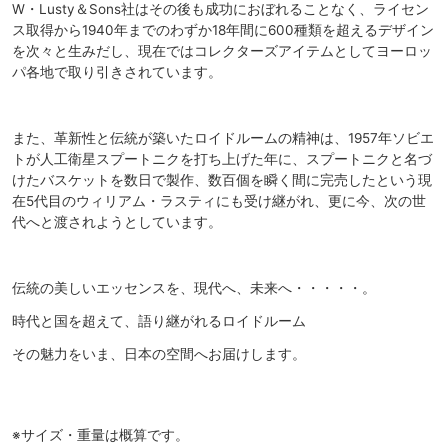
W・Lusty＆Sons社はその後も成功におぼれることなく、ライセン
ス取得から1940年までのわずか18年間に600種類を超えるデザイン
を次々と生みだし、現在ではコレクターズアイテムとしてヨーロッ
パ各地で取り引きされています。
また、革新性と伝統が築いたロイドルームの精神は、1957年ソビエ
トが人工衛星スプートニクを打ち上げた年に、スプートニクと名づ
けたバスケットを数日で製作、数百個を瞬く間に完売したという現
在5代目のウィリアム・ラスティにも受け継がれ、更に今、次の世
代へと渡されようとしています。
伝統の美しいエッセンスを、現代へ、未来へ・・・・・。
時代と国を超えて、語り継がれるロイドルーム
その魅力をいま、日本の空間へお届けします。
※サイズ・重量は概算です。