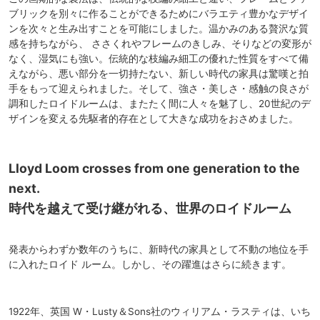
ブリックを別々に作ることができるためにバラエティ豊かなデザイ
ンを次々と生み出すことを可能にしました。温かみのある贅沢な質
感を持ちながら、 ささくれやフレームのきしみ、そりなどの変形が
なく、湿気にも強い。伝統的な枝編み細工の優れた性質をすべて備
えながら、悪い部分を一切持たない、新しい時代の家具は驚嘆と拍
手をもって迎えられました。そして、強さ・美しさ・感触の良さが
調和したロイドルームは、またたく間に人々を魅了し、20世紀のデ
ザインを変える先駆者的存在として大きな成功をおさめました。
Lloyd Loom crosses from one generation to the
next.
時代を越えて受け継がれる、世界のロイドルーム
発表からわずか数年のうちに、新時代の家具として不動の地位を手
に入れたロイド ルーム。しかし、その躍進はさらに続きます。
1922年、英国 W・Lusty＆Sons社のウィリアム・ラスティは、いち