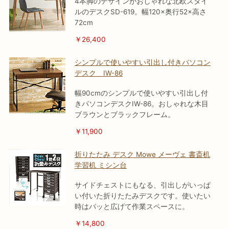
4本脚のデザインがおしゃれな北欧スタイ
ルのデスクSD-619。幅120×奥行52×高さ
72cm
￥26,400
シンプルで使いやすい引出し付きパソコン
デスク IW-86
幅90cmのシンプルで使いやすい引出し付
きパソコンデスクIW-86。おしゃれな木目
ブラウンとブラックフレーム。
￥11,900
折りたたみ デスク Mowe メーヴェ 書斎机
学習机 ミシン台
サイドチェストにもなる、引出しがいっぱ
い付いた折りたたみデスクです。使いたい
時はパッと広げて作業スペースに。
￥14,800