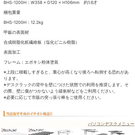
BHS-1200H：W358 × D120 × H106mm 約1.6才
梱包重量
BHS-1200H：12.2kg
甲鈑の表面材
合成樹脂化粧繊維板（塩化ビニル樹脂）
表面加工
フレーム：エポキシ粉体塗装
※上段に積載しすぎると、重心が高くなり後ろへ転倒する恐れがあ
ります。
※デスクラックの背中を壁につけた状態での利用を推奨します。そ
の際、壁に傷がつかないよう緩衝材などをご利用ください。
※必要に応じて市販の突っ張り棒をご使用ください。
パソコンデスクメニュー