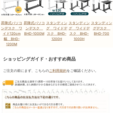
昇降式パソコ
昇降式パソコ
スタンディン
スタンディン
スタンディン
ンデスク ワ
ンデスク
グ ワイドデ
グ ワイドデ
グデスク
イド120cm
BHD-1000M
スク BHD-
スク BHD-
BHD-700
幅 BHD-
1200H
1000H
1200M
ショッピングガイド・おすすめ商品
ご注文の前にまず、こちらの
ご利用規約
をご確認ください。