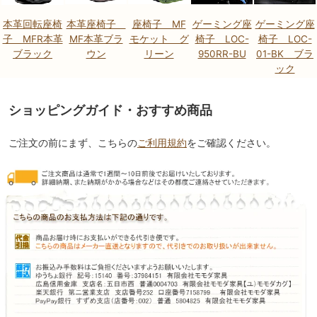
本革回転座椅
本革座椅子
座椅子 MF
ゲーミング座
ゲーミング座
子 MFR本革
MF本革ブラ
モケット グ
椅子 LOC-
椅子 LOC-
ブラック
ウン
リーン
950RR-BU
01-BK ブラ
ック
ショッピングガイド・おすすめ商品
ご注文の前にまず、こちらの
ご利用規約
をご確認ください。