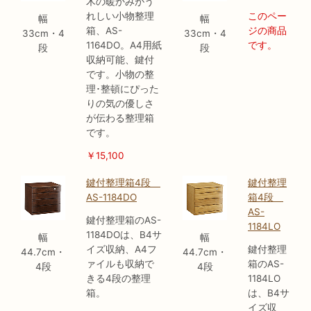
木の暖かみがう
れしい小物整理
このペー
幅
幅
箱、AS-
ジの商品
33cm・4
33cm・4
1164DO。A4用紙
です。
段
段
収納可能、鍵付
です。小物の整
理･整頓にぴった
りの気の優しさ
が伝わる整理箱
です。
￥15,100
鍵付整理箱4段
鍵付整理
AS-1184DO
箱4段
AS-
鍵付整理箱のAS-
1184LO
1184DOは、B4サ
幅
幅
イズ収納、A4フ
鍵付整理
44.7cm・
44.7cm・
ァイルも収納で
箱のAS-
4段
4段
きる4段の整理
1184LO
箱。
は、B4サ
イズ収