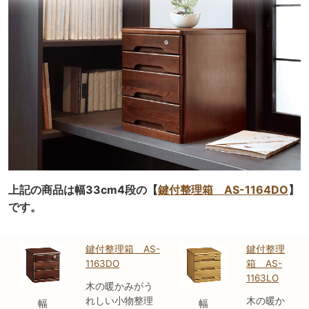
上記の商品は幅33cm4段の【
鍵付整理箱 AS-1164DO
】
です。
鍵付整理箱 AS-
鍵付整理
1163DO
箱 AS-
1163LO
木の暖かみがう
れしい小物整理
木の暖か
幅
幅