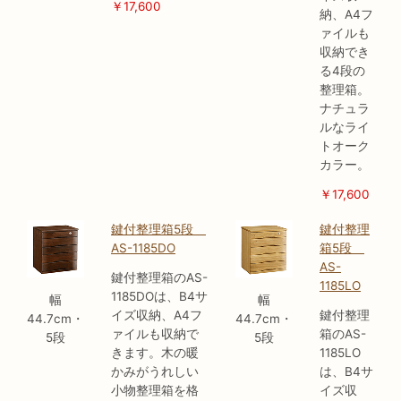
￥17,600
納、A4フ
ァイルも
収納でき
る4段の
整理箱。
ナチュラ
ルなライ
トオーク
カラー。
￥17,600
鍵付整理箱5段
鍵付整理
AS-1185DO
箱5段
AS-
鍵付整理箱のAS-
1185LO
1185DOは、B4サ
幅
幅
イズ収納、A4フ
鍵付整理
44.7cm・
44.7cm・
ァイルも収納で
箱のAS-
5段
5段
きます。木の暖
1185LO
かみがうれしい
は、B4サ
小物整理箱を格
イズ収