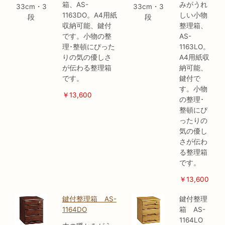
箱、AS-
みがうれ
33cm・3
33cm・3
1163DO。A4用紙
しい小物
段
段
収納可能、鍵付
整理箱、
です。小物の整
AS-
理･整頓にぴった
1163LO。
りの気の優しさ
A4用紙収
が伝わる整理箱
納可能、
です。
鍵付で
す。小物
￥13,600
の整理･
整頓にぴ
ったりの
気の優し
さが伝わ
る整理箱
です。
￥13,600
鍵付整理箱 AS-
鍵付整理
1164DO
箱 AS-
1164LO