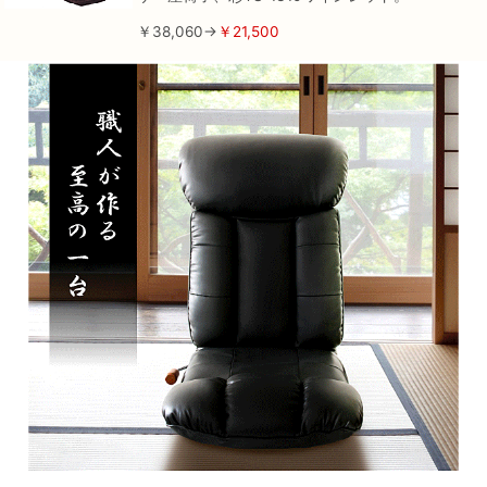
￥38,060→
￥21,500