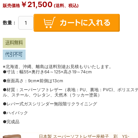
￥
21,500
販売価格
(送料、税込)
数量：
※北海道、沖縄、離島は送料別途お見積もりいたします。
●寸法：幅55×奥行き64～125×高さ19～74cm
●座面高さ：9cm※前側は13cm
●材質：スーパーソフトレザー（表地：PU、裏地：PVC)、ポリエス
ル、スチール、ウレタン、天然木（ラッカー塗装）
●レバー式ガスシリンダー無段階リクライニング
●ハイバック
●完成品
日本製 スーパーソフトレザー座椅子 彩 YS-