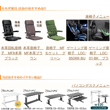
座椅子メニュー
本革回転座椅
本革座椅子
座椅子 MF
ゲーミング座
ゲーミング座
子 MFR本革
MF本革ブラ
モケット グ
椅子 LOC-
椅子 LOC-
ブラック
ウン
リーン
950RR-BU
01-BK ブラ
ック
パソコンデスクメニュー