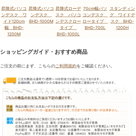
昇降式パソコ
昇降式パソコ
昇降式ローデ
70cm幅パソ
スタンディン
ンデスク ワ
ンデスク
スク パソコ
コンデスク
グ ワイドデ
イド120cm
BHD-1000M
ンデスクロー
ロータイプ
スク BHD-
幅 BHD-
タイプ
BHD-700L
1200H
1200M
BHD-1000L
ショッピングガイド・おすすめ商品
ご注文の前にまず、こちらの
ご利用規約
をご確認ください。