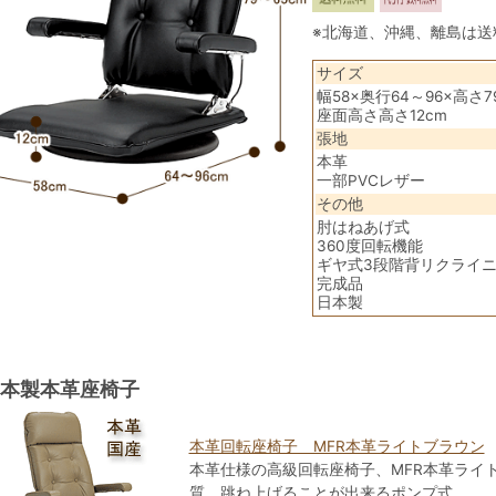
※北海道、沖縄、離島は送
サイズ
幅58×奥行64～96×高さ7
座面高さ高さ12cm
張地
本革
一部PVCレザー
その他
肘はねあげ式
360度回転機能
ギヤ式3段階背リクライ
完成品
日本製
本製本革座椅子
本革回転座椅子 MFR本革ライトブラウン
本革仕様の高級回転座椅子、MFR本革ライ
質。跳ね上げることが出来るポンプ式。