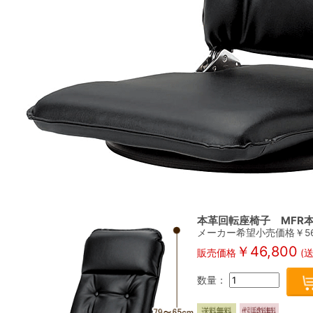
本革回転座椅子 MFR
メーカー希望小売価格￥
5
￥
46,800
販売価格
(
数量：