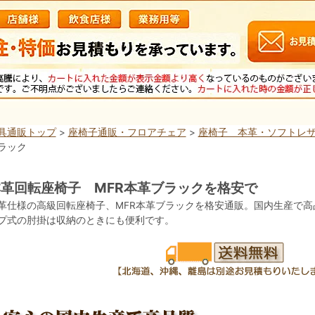
具通販トップ
>
座椅子通販・フロアチェア
>
座椅子 本革・ソフトレ
ラック
革回転座椅子 MFR本革ブラックを格安で
革仕様の高級回転座椅子、MFR本革ブラックを格安通販。国内生産で
プ式の肘掛は収納のときにも便利です。