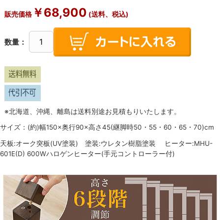
￥
68,900
販売価格
(送料、税込)
数量：
※北海道、沖縄、離島は送料別途お見積もりいたします。
サイズ：(約)幅150×奥行90×高さ45(継脚時50・55・60・65・70)cm
天板:オーク突板(UV塗装) 塗装:ウレタン樹脂塗装 ヒーター:MHU-
601E(D) 600Wハロゲンヒーター(手元コントローラー付)