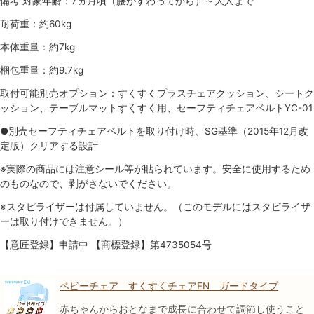
備考 対象年齢：7ヵ月頃（腰がすわってから）～大人まで
耐荷重：約60kg
本体重量：約7kg
梱包重量：約9.7kg
取付可能別売オプション：すくすくプラスチェアクッション、シートク
ッション、テーブルマットすくすく用、セーフティチェアベルトYC-01
●別売セーフティチェアベルトを取り付け時、SG基準（2015年12月改
定版）クリアする設計
※実際の商品には注意シール等が貼られています。安全に使用するため
のものなので、剥がさないでください。
※スタビライザーは付属していません。（このモデルにはスタビライザ
ーは取り付けできません。）
【意匠登録】申請中 【商標登録】第4735054号
ベビーチェア すくすくチェアEN ガードタイプ
赤ちゃんからおとなまで成長に合わせて調節し使うこと