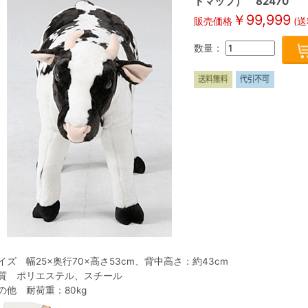
ドマップ） 82470
￥
99,999
販売価格
(送
数量：
イズ 幅25×奥行70×高さ53cm、背中高さ：約43cm
質 ポリエステル、スチール
の他 耐荷重：80kg