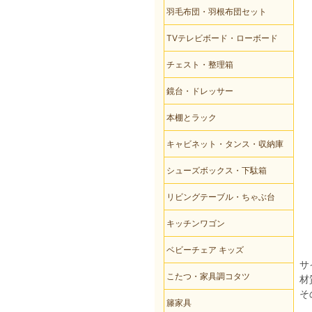
羽毛布団・羽根布団セット
TVテレビボード・ローボード
チェスト・整理箱
鏡台・ドレッサー
本棚とラック
キャビネット・タンス・収納庫
シューズボックス・下駄箱
リビングテーブル・ちゃぶ台
キッチンワゴン
ベビーチェア キッズ
サ
こたつ・家具調コタツ
材
そ
籐家具