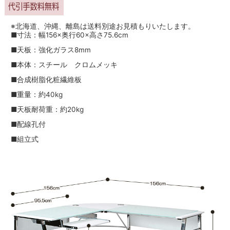
※北海道、沖縄、離島は送料別途お見積もりいたします。
■寸法：幅156×奥行60×高さ75.6cm
■天板：強化ガラス8mm
■本体：スチール クロムメッキ
■合成樹脂化粧繊維板
■重量：約40kg
■天板耐荷重：約20kg
■配線孔付
■組立式