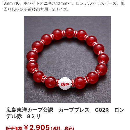
8mm×16、ホワイトオニキス10mm×1、ロンデルガラスビーズ。腕
回り16センチ前後の方用、Sサイズ。
広島東洋カープ公認 カープブレス C02R ロン
デル赤 8ミリ
￥
2,905
販売価格
(送料、税込)