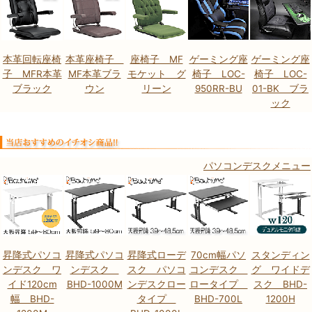
本革回転座椅
本革座椅子
座椅子 MF
ゲーミング座
ゲーミング座
子 MFR本革
MF本革ブラ
モケット グ
椅子 LOC-
椅子 LOC-
ブラック
ウン
リーン
950RR-BU
01-BK ブラ
ック
パソコンデスクメニュー
昇降式パソコ
昇降式パソコ
昇降式ローデ
70cm幅パソ
スタンディン
ンデスク ワ
ンデスク
スク パソコ
コンデスク
グ ワイドデ
イド120cm
BHD-1000M
ンデスクロー
ロータイプ
スク BHD-
幅 BHD-
タイプ
BHD-700L
1200H