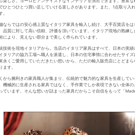
ぶ楽しさ。ヨーロピアンテイストなインテリアを演出できます。豊富な
でひとつひとつ買い足していける楽しさがあります。また、1点取り入
す。
舗ならではの安心感上質なイタリア家具を輸入し続け、大手百貨店をは
、品質に対して高い信頼、評価を頂いています。イタリア現地の熟練し
術により、見えない部分まで美しく作られています。
統技術を現地イタリアから。当店のイタリア家具はすべて、日本の実績
イタリアの協力工場へ職人を派遣し、日本の住宅事情に合わせたサイズ
末永くご愛用していただきたい想いから、ただの輸入販売店にとどまら
ります。
くから腕利きの家具職人が集まり、伝統的で魅力的な家具を生産してい
。機械的に生産される家具ではなく、手作業でしか表現できない全体の
っています。そんな想いが詰まった家具だからこそ自信をもって「Made in