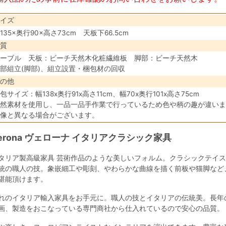
イズ
135×奥行90×高さ73cm 天板下66.5cm
質
ーブル 天板：ビーチ天然木化粧繊維板 脚部：ビーチ天然木
部組立(脚部)、組立設置・梱包材の回収
の他
包サイズ：幅138x奥行91x高さ11cm、幅70x奥行101x高さ75cm
然素材を使用し、一品一品手作業で行っているため色や柄の趣が違いま
像と異なる場合がございます。
erona ヴェローナ イタリアクラシック家具
タリア製高級家具 芸術作品のような美しいフォルム。クラシックテイ
統の職人の技。象嵌細工や彫刻、やわらかな曲線を描く前板や猫脚など
堪能頂けます。
れのイタリア輸入家具をお手元に。職人の技とイタリアの伝統美。長年
画、製造をおこなっている専門商社から仕入れているので安心の品質。