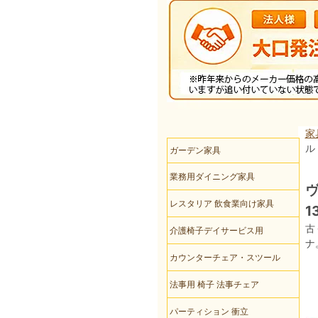
家
ル
ガーデン家具
業務用ダイニング家具
ヴ
レスタリア 飲食業向け家具
1
古
介護椅子デイサービス用
ナ
カウンターチェア・スツール
法事用 椅子 法事チェア
パーティション 衝立