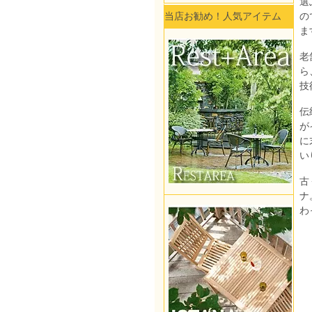
選
当店お勧め！人気アイテム
の
ま
老
ら
技
伝
が
に
い
古
ナ
わ