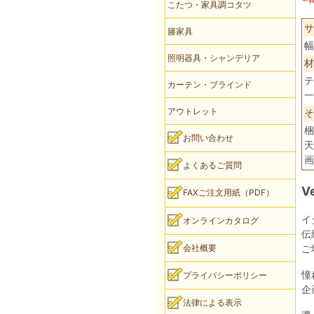
こたつ・家具調コタツ
サ
籐家具
幅
照明器具・シャンデリア
材
テ
カーテン・ブラインド
一
アウトレット
そ
梱
お問い合わせ
天
画
よくあるご質問
V
FAXご注文用紙（PDF）
イ
オンラインカタログ
伝
会社概要
ご
憧
プライバシーポリシー
企
法律による表示