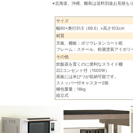
※北海道、沖縄、離島は送料別途お見積も
サイズ
幅60×奥行51.5（69.5）×高さ103cm
材質
天板、棚板：ポリウレタンコート紙
フレーム：スチール、粉黛塗装アイボリ
その他
炊飯器を置くのに便利なスライド棚
2口コンセント付（1500W）
底板には米びつが収納可能です。
ストッパー付キャスター2個
梱包重量：18kg
組立式