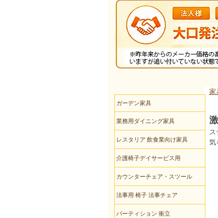
家
ガーデン家具
激
業務用ダイニング家具
ス
レスタリア 飲食業向け家具
気
介護椅子デイサービス用
カウンターチェア・スツール
法事用 椅子 法事チェア
パーティション 衝立