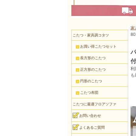
家
8
こたつ・家具調コタツ
お買い得こたつセット
パ
長方形のこたつ
付
利
正方形のこたつ
も
円形のこたつ
こたつ布団
こたつに最適フロアソファ
お問い合わせ
よくあるご質問