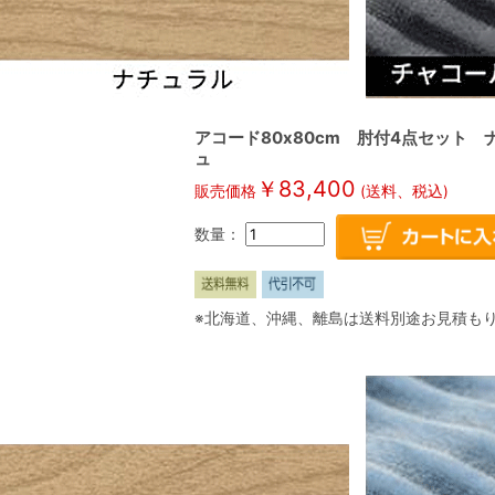
アコード80x80cm 肘付4点セット 
ュ
￥
83,400
販売価格
(送料、税込)
数量：
※北海道、沖縄、離島は送料別途お見積も