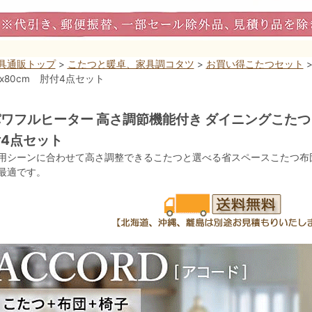
具通販トップ
>
こたつと暖卓、家具調コタツ
>
お買い得こたつセット
0x80cm 肘付4点セット
ワフルヒーター 高さ調節機能付き ダイニングこたつ ア
4点セット
用シーンに合わせて高さ調整できるこたつと選べる省スペースこたつ布
最適です。