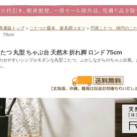
具通販トップ
>
こたつと暖卓、家具調コタツ
>
円形こたつ、楕円のこ
 75cm
たつ 丸型 ちゃぶ台 天然木 折れ脚 ロンド 75cm
わせやすいシンプルモダンな丸型こたつ。ふかしながらのちゃぶ台風。
ン。