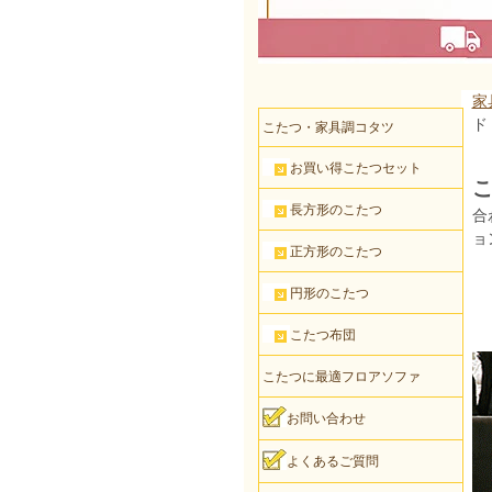
家
ド
こたつ・家具調コタツ
お買い得こたつセット
こ
長方形のこたつ
合
ョ
正方形のこたつ
円形のこたつ
こたつ布団
こたつに最適フロアソファ
お問い合わせ
よくあるご質問