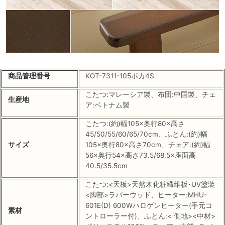
商品管理番号
KOT-7311-105ポカ4S
こたつ:マレーシア製、布団:中国製、チェ
生産地
ア:ベトナム製
こたつ:(約)幅105×奥行80×高さ
45/50/55/60/65/70cm、ふとん:(約)幅
サイズ
105×奥行80×高さ70cm、チェア:(約)幅
56×奥行54×高さ73.5/68.5×座面高
40.5/35.5cm
こたつ:<天板>天然木化粧繊維板･UV塗装
<脚部>ラバーウッド、ヒーター:MHU-
601E(D) 600Wハロゲンヒーター(手元コ
素材
ントローラー付)、ふとん:< 側地><中材>