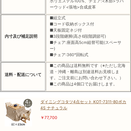
ポリエステル100%、チェア:<木部>ラバ
ーウッド<張地>合成皮革
■組立式
■コード収納ボックス付
■天板固定ネジ付
内寸及び補足説明
■3段階継脚(高さ6段階調節可)
■チェア:座面高5cm組替可能(スペーサ
ー)
■チェア:360°回転式
■この商品は送料無料です（※ただし北海
道・沖縄・離島は別途送料お見積しま
送料・配送について
す。ご注文前にお問い合わせ下さい。）
■この商品は4個口でお届けします。
ダイニングコタツ4点セット KOT-7311-80ポカ
4S ナチュラル
￥77,700