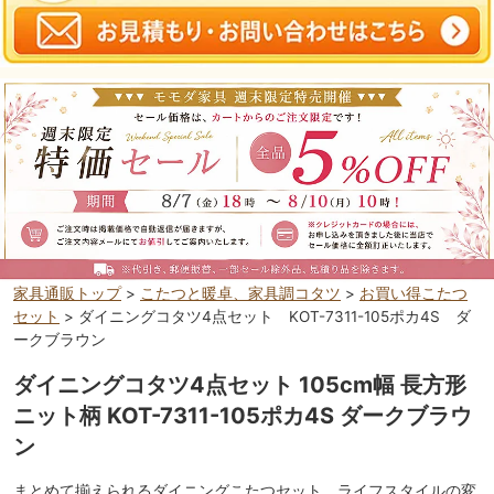
家具通販トップ
>
こたつと暖卓、家具調コタツ
>
お買い得こたつ
セット
> ダイニングコタツ4点セット KOT-7311-105ポカ4S ダ
ークブラウン
ダイニングコタツ4点セット 105cm幅 長方形
ニット柄 KOT-7311-105ポカ4S ダークブラウ
ン
まとめて揃えられるダイニングこたつセット。ライフスタイルの変