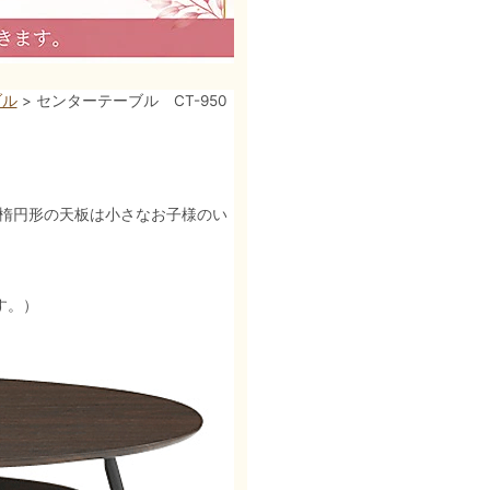
ブル
> センターテーブル CT-950
ン。楕円形の天板は小さなお子様のい
す。）