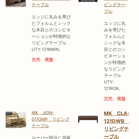
テーブル
ビングテー
ブル
エッジに丸みを帯び
たフォルムとシック
エッジに丸
な木目とのコンビネ
みを帯びた
ーションが特徴的な
フォルムと
リビングテーブル
シックな木
UTY-121MWN。
目とのコン
ビネーショ
完売、廃盤
ンが特徴的
なリビング
テーブル
UTY-
121ROK。
完売、廃盤
MK JIGN-
MK CLA-
011OMP リビング
121DWB
テーブル
リビングテ
ーブル
ルーバー部分に高級