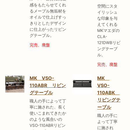
感をもたらせてくれ
空間にスタ
るメープル無垢材を
イリッシュ
オイルで仕上げすっ
な印象を与
きりとしたデザイン
えてくれる
に仕上がったリビン
MKマエダの
グテーブル。
CLA-
121DWBリビ
完売、廃盤
ングテーブ
ル。
完売、廃盤
MK VSO-
MK
110ABR リビン
VSO-
グテーブル
110ABK
リビングテ
職人の手によって丁
ーブル
寧に施された、長く
使いこまれてきたか
職人の手に
のような風合いの
よって丁寧
VSO-110ABRリビン
に施され