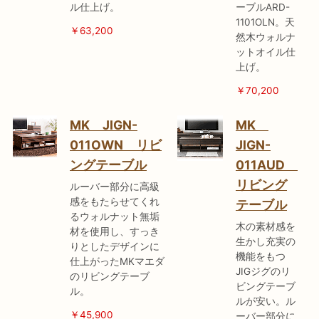
ル仕上げ。
ーブルARD-
1101OLN。天
￥63,200
然木ウォルナ
ットオイル仕
上げ。
￥70,200
MK JIGN-
MK
011OWN リビ
JIGN-
ングテーブル
011AUD
リビング
ルーバー部分に高級
感をもたらせてくれ
テーブル
るウォルナット無垢
木の素材感を
材を使用し、すっき
生かし充実の
りとしたデザインに
機能をもつ
仕上がったMKマエダ
JIGジグのリ
のリビングテーブ
ビングテーブ
ル。
ルが安い。ル
￥45,900
ーバー部分に