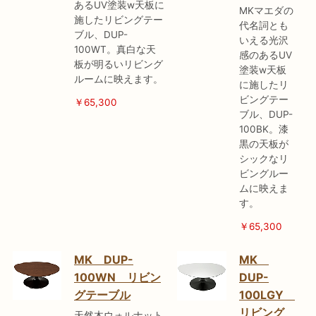
あるUV塗装w天板に
MKマエダの
施したリビングテー
代名詞とも
ブル、DUP-
いえる光沢
100WT。真白な天
感のあるUV
板が明るいリビング
塗装w天板
ルームに映えます。
に施したリ
ビングテー
￥65,300
ブル、DUP-
100BK。漆
黒の天板が
シックなリ
ビングルー
ムに映えま
す。
￥65,300
MK DUP-
MK
100WN リビン
DUP-
グテーブル
100LGY
リビング
天然木ウォルナット