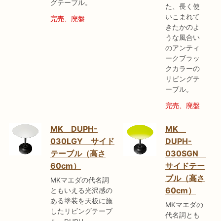
グテーブル。
た、長く使
いこまれて
完売、廃盤
きたかのよ
うな風合い
のアンティ
ークブラッ
クカラーの
リビングテ
ーブル。
完売、廃盤
MK DUPH-
MK
030LGY サイド
DUPH-
テーブル（高さ
030SGN
60cm）
サイドテー
ブル（高さ
MKマエダの代名詞
60cm）
ともいえる光沢感の
ある塗装を天板に施
MKマエダの
したリビングテーブ
代名詞とも