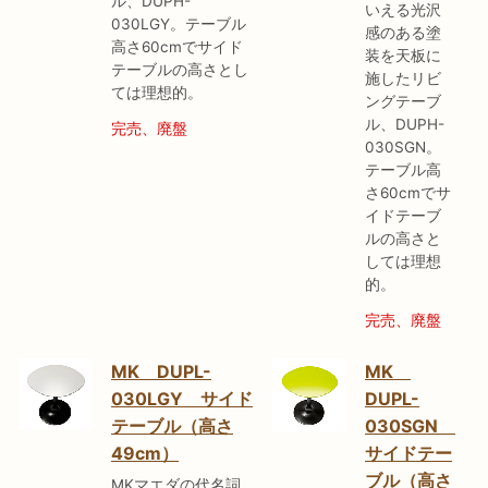
ル、DUPH-
いえる光沢
030LGY。テーブル
感のある塗
高さ60cmでサイド
装を天板に
テーブルの高さとし
施したリビ
ては理想的。
ングテーブ
ル、DUPH-
完売、廃盤
030SGN。
テーブル高
さ60cmでサ
イドテーブ
ルの高さと
しては理想
的。
完売、廃盤
MK DUPL-
MK
030LGY サイド
DUPL-
テーブル（高さ
030SGN
49cm）
サイドテー
ブル（高さ
MKマエダの代名詞