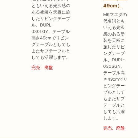
49cm）
ともいえる光沢感の
ある塗装を天板に施
MKマエダの
したリビングテーブ
代名詞とも
ル、DUPL-
いえる光沢
030LGY。テーブル
感のある塗
高さ49cmでリビン
装を天板に
グテーブルとしても
施したリビ
またサブテーブルと
ングテーブ
しても活躍します。
ル、DUPL-
030SGN。
完売、廃盤
テーブル高
さ49cmでリ
ビングテー
ブルとして
もまたサブ
テーブルと
しても活躍
します。
完売、廃盤