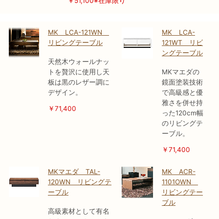
￥51,100※在庫限り
MK LCA-121WN
MK LCA-
リビングテーブル
121WT リビ
ングテーブル
天然木ウォールナッ
トを贅沢に使用し天
MKマエダの
板は黒のレザー調に
鏡面塗装技術
デザイン。
で高級感と優
雅さを併せ持
￥71,400
った120cm幅
のリビングテ
ーブル。
￥71,400
MKマエダ TAL-
MK ACR-
120WN リビングテ
1101OWN
ーブル
リビングテー
ブル
高級素材として有名