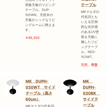
テーブル
突板天板のリビング
テーブル、DUP-
MKマエダの
100WN。天然木の
代名詞とも
天板がシックなリビ
いえる圧倒
ングルームに映えま
的な光沢感
す。
のあるUV塗
装を天板に
￥65,300
施したリビ
ングテーブ
ル、NEO-
103WT。
完売、廃盤
MK DUPH-
MK
030WT サイド
DUPH-
テーブル（高さ
030BK
60cm）
サイドテ
ーブル
MKマエダの代名詞