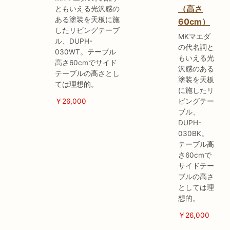
（高さ
ともいえる光沢感の
ある塗装を天板に施
60cm）
したリビングテーブ
MKマエダ
ル、DUPH-
の代名詞と
030WT。テーブル
もいえる光
高さ60cmでサイド
沢感のある
テーブルの高さとし
塗装を天板
ては理想的。
に施したリ
￥26,000
ビングテー
ブル、
DUPH-
030BK。
テーブル高
さ60cmで
サイドテー
ブルの高さ
としては理
想的。
￥26,000