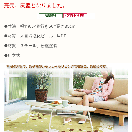
完売、廃盤となりました。
●寸法：幅119.5×奥行き50×高さ35cm
●材質：木目柄塩化ビニル、MDF
●材質：スチール、粉黛塗装
●組立式