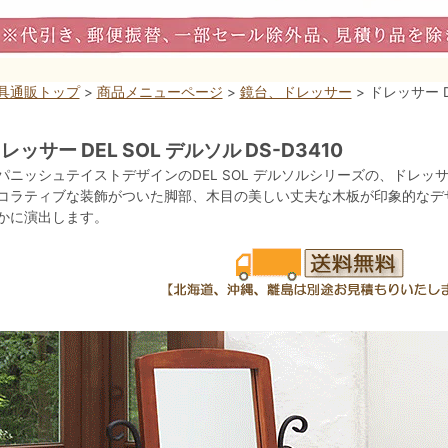
具通販トップ
>
商品メニューページ
>
鏡台、ドレッサー
> ドレッサー D
レッサー DEL SOL デルソル DS-D3410
パニッシュテイストデザインのDEL SOL デルソルシリーズの、ドレッサー
コラティブな装飾がついた脚部、木目の美しい丈夫な木板が印象的なデ
かに演出します。