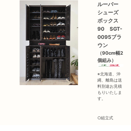
ルーバー
シューズ
ボックス
90 SGT-
0095ブラ
ウン
（90cm幅2
個組み）
※北海道、沖
縄、離島は送
料別途お見積
もりいたしま
す。
○組立式