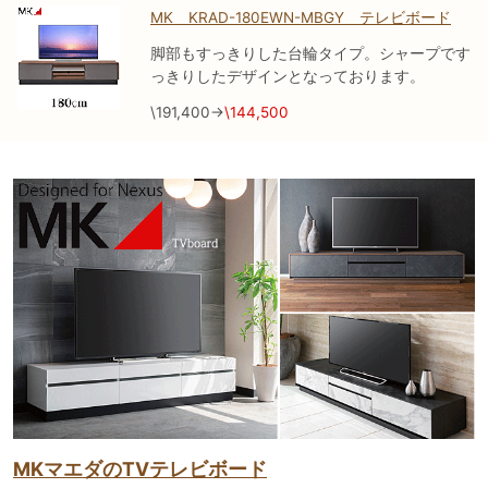
MK KRAD-180EWN-MBGY テレビボード
脚部もすっきりした台輪タイプ。シャープです
っきりしたデザインとなっております。
\191,400→
\144,500
MKマエダのTVテレビボード