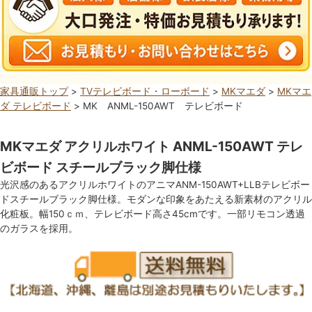
家具通販トップ
>
TVテレビボード・ローボード
>
MKマエダ
>
MKマエ
ダ テレビボード
> MK ANML-150AWT テレビボード
MKマエダ アクリルホワイト ANML-150AWT テレ
ビボード スチールブラック脚仕様
光沢感のあるアクリルホワイトのアニマANM-150AWT+LLBテレビボー
ドスチールブラック脚仕様。モダンな印象をあたえる新素材のアクリル
化粧板。幅150ｃｍ、テレビボード高さ45cmです。一部リモコン透過
のガラスを採用。