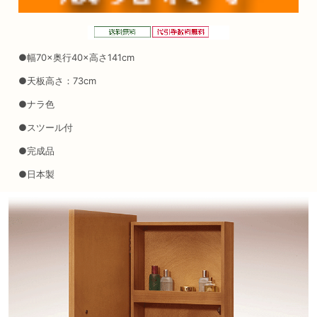
●幅70×奥行40×高さ141cm
●天板高さ：73cm
●ナラ色
●スツール付
●完成品
●日本製