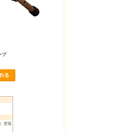
ーブ
）塗装