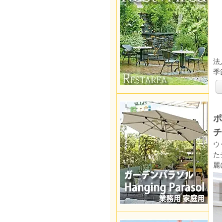
法
季
ポ
チ
ウ
た
麗