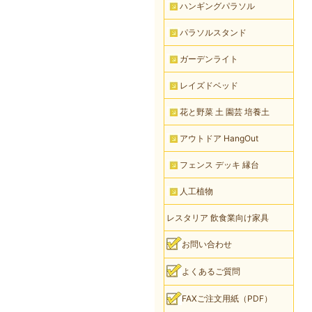
ハンギングパラソル
パラソルスタンド
ガーデンライト
レイズドベッド
花と野菜 土 園芸 培養土
アウトドア HangOut
フェンス デッキ 縁台
人工植物
レスタリア 飲食業向け家具
お問い合わせ
よくあるご質問
FAXご注文用紙（PDF）