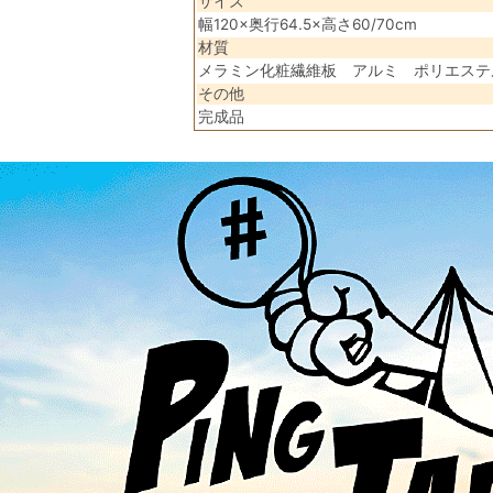
サイズ
幅120×奥行64.5×高さ60/70cm
材質
メラミン化粧繊維板 アルミ ポリエステ
その他
完成品