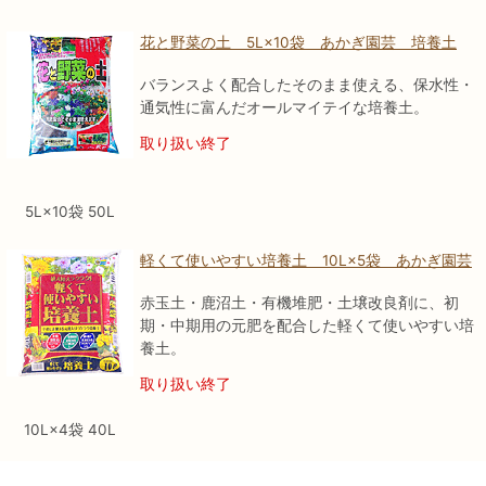
花と野菜の土 5L×10袋 あかぎ園芸 培養土
バランスよく配合したそのまま使える、保水性・
通気性に富んだオールマイテイな培養土。
取り扱い終了
5L×10袋 50L
軽くて使いやすい培養土 10L×5袋 あかぎ園芸
赤玉土・鹿沼土・有機堆肥・土壌改良剤に、初
期・中期用の元肥を配合した軽くて使いやすい培
養土。
取り扱い終了
10L×4袋 40L