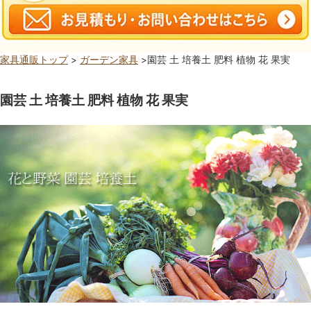
家具通販トップ
>
ガーデン家具
>園芸 土 培養土 肥料 植物 花 果実
園芸 土 培養土 肥料 植物 花 果実