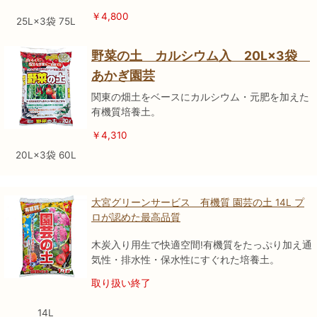
￥4,800
25L×3袋 75L
野菜の土 カルシウム入 20L×3袋
あかぎ園芸
関東の畑土をベースにカルシウム・元肥を加えた
有機質培養土。
￥4,310
20L×3袋 60L
大宮グリーンサービス 有機質 園芸の土 14L プ
ロが認めた最高品質
木炭入り用生で快適空間!有機質をたっぷり加え通
気性・排水性・保水性にすぐれた培養土。
取り扱い終了
14L