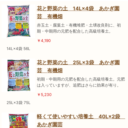
花と野菜の土 14L×4袋 あかぎ園
芸 有機畑
赤玉土・腐葉土・有機堆肥・土壌改良剤に、初
期・中期用の元肥を配合した高級培養土。
￥4,190
14L×4袋 56L
花と野菜の土 25L×3袋 あかぎ園
芸 有機畑
初期・中期用の元肥を配合した高級培養土。元肥
は入っていますが、追肥はさらに効果が有り。
￥5,230
25L×3袋 75L
軽くて使いやすい培養土 40L×2袋
あかぎ園芸