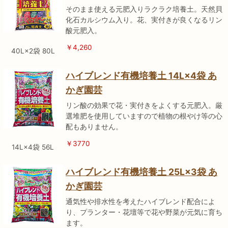
そのまま使える元肥入りラクラク培養土。天然貝
化石カルシウム入り。花、実付きが良くなるリン
酸元肥入。
￥4,260
40L×2袋 80L
ハイブレンド有機培養土 14L×4袋 あ
かぎ園芸
リン酸の効果で花・実付きをよくする元肥入。厳
選堆肥を使用していますので植物の根やけ等の心
配もありません。
￥3770
14L×4袋 56L
ハイブレンド有機培養土 25L×3袋 あ
かぎ園芸
通気性や排水性を考えたハイブレンド配合によ
り、プランター・花壇等で花や野菜が元気に育ち
ます。