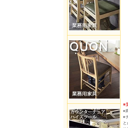
※
※
※
と