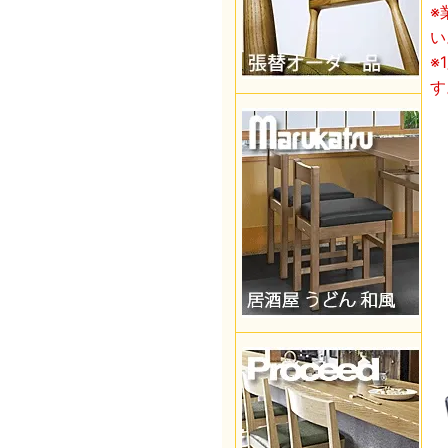
※
い
※
す