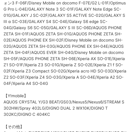
ォン3 F-06F/Disney Mobile on docomo F-07E/G2 L-01F/Optimus
G Pro L-04E/GALAXY Note 3 SC-01F/GALAXY Note Edge SC-
01G/GALAXY J SC-02F/GALAXY S5 ACTIVE SC-02G/GALAXY S
III α SC-03E/GALAXY S4 SC-04E/Galaxy S6 edge SC-
04G/Galaxy S6 SC-05G/GALAXY S III SC-06D/AQUOS PHONE
ZETA SH-01F/AQUOS ZETA SH-01G/AQUOS PHONE ZETA SH-
02E/AQUOS PHONE EX SH-02F/Disney Mobile on docomo SH-
02G/AQUOS ZETA SH-03G/AQUOS PHONE EX SH-04E/AQUOS
ZETA SH-04F/AQUOS EVER SH-04G/Disney Mobile on docomo
SH-05F/AQUOS PHONE ZETA SH-06E/Xperia AX SO-01E/Xperia
Z1 SO-01F/Xperia Z3 SO-01G/Xperia Z SO-02E/Xperia Z1 f SO-
02F/Xperia Z3 Compact SO-02G/Xperia acro HD SO-03D/Xperia
Z2 SO-03F/Xperia Z4 SO-03G/Xperia A SO-04E/Xperia A2 SO-
04F/Xperia A4 SO-04G
【Y!mobile】
AQUOS CRYSTAL Y/G3 BEAT/GS03/Nexus5/Nexus6/STREAM S
302HW/Spray 402LG/DIGNO DUAL 2 WX10K/DIGNO T
302KC/DIGNO C 404KC
【その他】