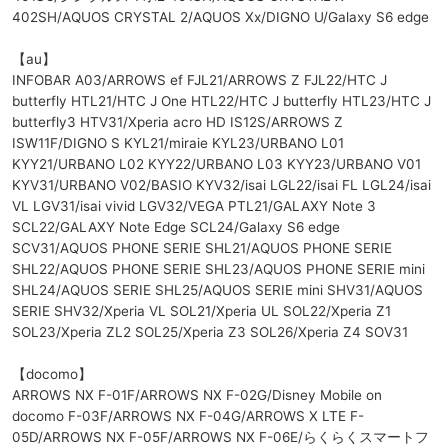
402SH/AQUOS CRYSTAL 2/AQUOS Xx/DIGNO U/Galaxy S6 edge
【au】
INFOBAR A03/ARROWS ef FJL21/ARROWS Z FJL22/HTC J
butterfly HTL21/HTC J One HTL22/HTC J butterfly HTL23/HTC J
butterfly3 HTV31/Xperia acro HD IS12S/ARROWS Z
ISW11F/DIGNO S KYL21/miraie KYL23/URBANO L01
KYY21/URBANO L02 KYY22/URBANO L03 KYY23/URBANO V01
KYV31/URBANO V02/BASIO KYV32/isai LGL22/isai FL LGL24/isai
VL LGV31/isai vivid LGV32/VEGA PTL21/GALAXY Note 3
SCL22/GALAXY Note Edge SCL24/Galaxy S6 edge
SCV31/AQUOS PHONE SERIE SHL21/AQUOS PHONE SERIE
SHL22/AQUOS PHONE SERIE SHL23/AQUOS PHONE SERIE mini
SHL24/AQUOS SERIE SHL25/AQUOS SERIE mini SHV31/AQUOS
SERIE SHV32/Xperia VL SOL21/Xperia UL SOL22/Xperia Z1
SOL23/Xperia ZL2 SOL25/Xperia Z3 SOL26/Xperia Z4 SOV31
【docomo】
ARROWS NX F-01F/ARROWS NX F-02G/Disney Mobile on
docomo F-03F/ARROWS NX F-04G/ARROWS X LTE F-
05D/ARROWS NX F-05F/ARROWS NX F-06E/らくらくスマートフ