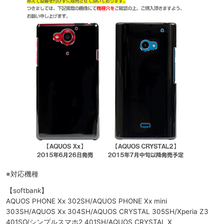
※対応機種
【softbank】
AQUOS PHONE Xx 302SH/AQUOS PHONE Xx mini
303SH/AQUOS Xx 304SH/AQUOS CRYSTAL 305SH/Xperia Z3
401SO/シンプルスマホ2 401SH/AQUOS CRYSTAL X