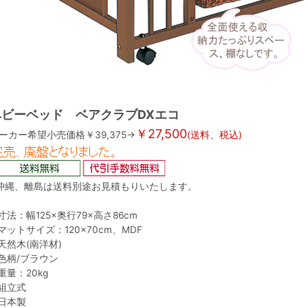
ベビーベッド ベアクラブDXエコ
￥27,500
ーカー希望小売価格￥39,375→
(送料、税込)
沖縄、離島は送料別途お見積もりいたします。
寸法：幅125×奥行79×高さ86cm
マットサイズ：120×70cm、MDF
天然木(南洋材)
色柄/ブラウン
重量：20kg
組立式
日本製