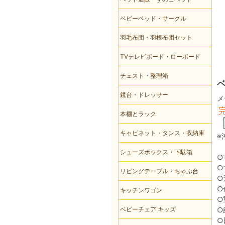
ベビーベッド・サークル
羽毛布団・羽根布団セット
TVテレビボード・ローボード
チェスト・整理箱
鏡台・ドレッサー
メ
本棚とラック
キャビネット・タンス・収納庫
※
シューズボックス・下駄箱
○
○
リビングテーブル・ちゃぶ台
○
○
キッチンワゴン
○
ベビーチェア キッズ
○
○