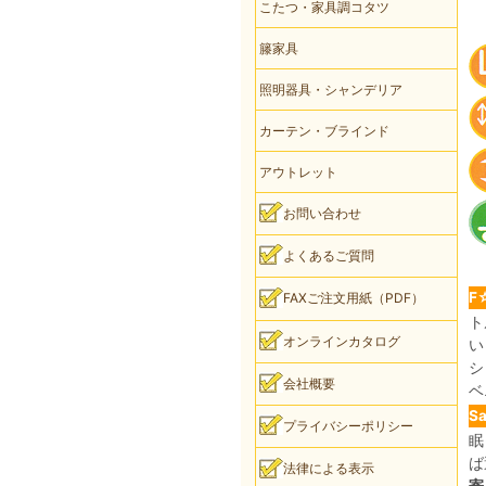
こたつ・家具調コタツ
籐家具
照明器具・シャンデリア
カーテン・ブラインド
アウトレット
お問い合わせ
よくあるご質問
F
FAXご注文用紙（PDF）
ト
オンラインカタログ
い
シ
会社概要
ベ
S
プライバシーポリシー
眠
ば
法律による表示