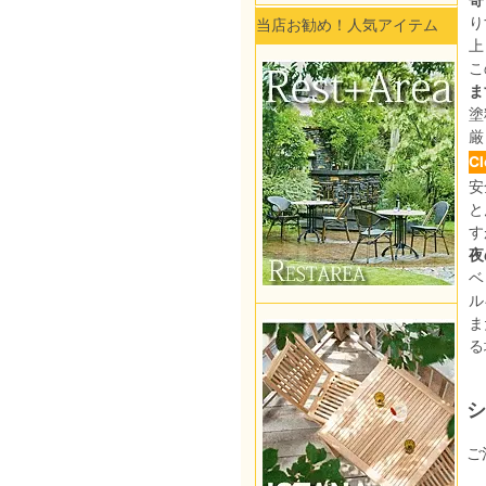
寄
り
当店お勧め！人気アイテム
上
こ
ま
塗
厳
C
安
と
す
夜
ベ
ル
ま
る
シ
ご