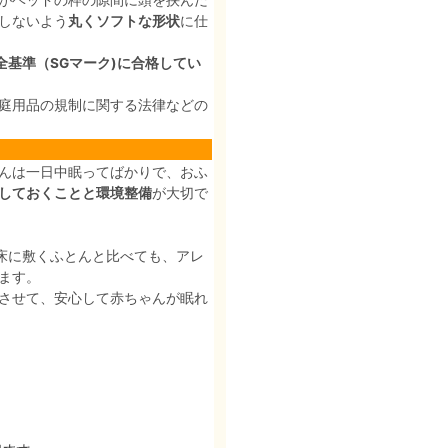
がベッドの枠の隙間に頭を挟んだ
しないよう
丸くソフトな形状
に仕
全基準（SGマーク)に合格してい
庭用品の規制に関する法律などの
んは一日中眠ってばかりで、おふ
しておくことと環境整備
が大切で
床に敷くふとんと比べても、アレ
ます。
させて、安心して赤ちゃんが眠れ