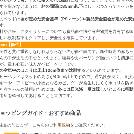
りかかっても、十分に耐えられる設計
になっています。また、赤ちゃん
する事がないように、
枠の間隔は85mm以下
にし、ぶつかってもケガを
られています。
のベッドは
国が定めた安全基準（PSマーク)や製品安全協会が定めた安
す。
料や合板、アクセサリーについても食品衛生法や有害物質を含有する家
しい規制基準をクリアし、安全性を確保しています。
lean【衛生】
全性と共に重視しなければならないのが衛生面です。新生時期の赤ちゃ
んの中が生活の中心といえます。寝具やカバーリング類は
いつも清潔に
が、最も心強い味方がベビーベッドです。
の空気中のほこりは床上10cm位まで沈殿
するといわれています。
ビーベッドはマットの高さが40cm以上ですので、通気性が良く、直接
ギーや、アトピーの原因となるカビ、ダニが発生しにくくホコリを防ぎ
た赤ちゃんの健康のためには、
冬には日光浴、夏は涼しいところに移動
場所を確保してあげることも大切です。
ョッピングガイド・おすすめ商品
注文の前にまず、こちらの
ご利用規約
をご確認ください。