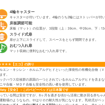
4輪キャスター
キャスターが付いています。4輪のうち2輪にはストッパーが付
床板調節可能
床板（マット）の位置が、3段階（上：39cm、中26cm、下：1
スライド式扉
扉が上下にスライドして、スペースをとらず開閉できます。
おむつ入れ扉
マット収納に便利なおむつ入れ扉です。
☆☆☆☆【エコ】の誇り
ルエン・キシレン・ホルムアルデヒドといった揮発性の有機化合物（Ｖ
ます。
ックハウス症候群の原因の一つとされているホルムアルデヒドを含まな
ニヤ合板・ＭＤＦ合板も安全性の高い者を使用しています。
afety【安全】：このベビーベッドは日本製です
っている間は安全ですが、6ヶ月を過ぎる頃から活発に動き回る赤ちゃ
運動場のようなもの。やはりその耐久性が気になります。乳幼児がベッ