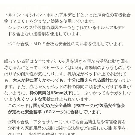
F☆☆☆☆【エコ】の誇り
トルエン・キシレン・ホルムアルデヒドといった揮発性の有機化合
物（ＶＯＣ）を含まない塗装を使用しています。
シックハウス症候群の原因の一つとされているホルムアルデヒ
ドを含まない接着剤を使用しています。
ベニヤ合板・ＭＤＦ合板も安全性の高い者を使用しています。
Safety【安全】：このベビーベッドは日本製です
眠っている間は安全ですが、6ヶ月を過ぎる頃から活発に動き回る
赤ちゃんにとって、ベビーベッドはいわば運動場のようなもの。や
はりその耐久性が気になります。乳幼児がベッドの上であばれて
も、
大人が枠に寄りかかっても、十分に耐えられる設計
になってい
ます。また、赤ちゃんがベッドの枠の隙間に頭を挟んだりする事が
ないように、
枠の間隔は85mm以下
にし、ぶつかってもケガをしな
いよう
丸くソフトな形状
に仕上られています。
このベッドは
国が定めた安全基準（PSマーク)や製品安全協会
が定めた安全基準（SGマーク)に合格しています。
塗料や合板、アクセサリーについても食品衛生法や有害物質を
含有する家庭用品の規制に関する法律などの厳しい規制基準を
クリアし、安全性を確保しています。