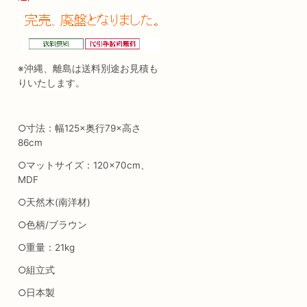
※沖縄、離島は送料別途お見積も
りいたします。
○寸法：幅125×奥行79×高さ
86cm
○マットサイズ：120×70cm、
MDF
○天然木(南洋材)
○色柄/ブラウン
○重量：21kg
○組立式
○日本製