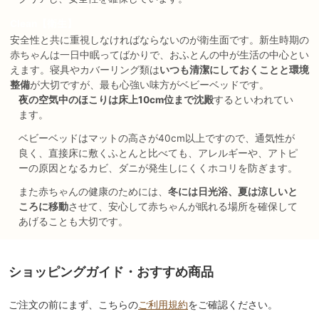
Clean【衛生】
安全性と共に重視しなければならないのが衛生面です。新生時期の
赤ちゃんは一日中眠ってばかりで、おふとんの中が生活の中心とい
えます。寝具やカバーリング類は
いつも清潔にしておくことと環境
整備
が大切ですが、最も心強い味方がベビーベッドです。
夜の空気中のほこりは床上10cm位まで沈殿
するといわれてい
ます。
ベビーベッドはマットの高さが40cm以上ですので、通気性が
良く、直接床に敷くふとんと比べても、アレルギーや、アトピ
ーの原因となるカビ、ダニが発生しにくくホコリを防ぎます。
また赤ちゃんの健康のためには、
冬には日光浴、夏は涼しいと
ころに移動
させて、安心して赤ちゃんが眠れる場所を確保して
あげることも大切です。
ショッピングガイド・おすすめ商品
ご注文の前にまず、こちらの
ご利用規約
をご確認ください。