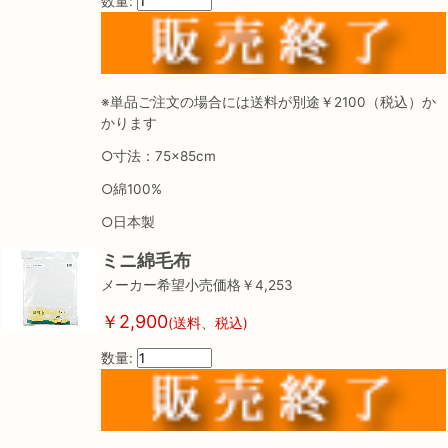
数量:
※単品ご注文の場合には送料が別途￥2100（税込）か
かります
○寸法：75×85cm
○綿100%
○日本製
ミニ綿毛布
メーカー希望小売価格￥4,253
￥2,900
(送料、税込)
数量: