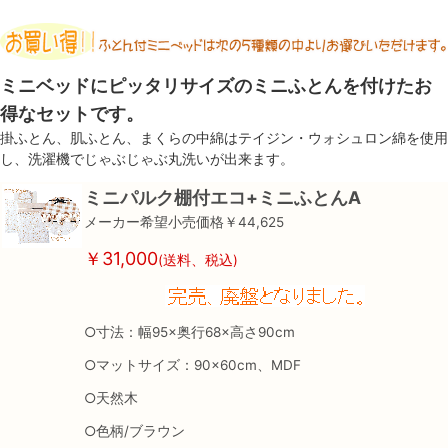
ミニベッドにピッタリサイズのミニふとんを付けたお
得なセットです。
掛ふとん、肌ふとん、まくらの中綿はテイジン・ウォシュロン綿を使用
し、洗濯機でじゃぶじゃぶ丸洗いが出来ます。
ミニパルク棚付エコ+ミニふとんA
メーカー希望小売価格￥44,625
￥31,000
(送料、税込)
○寸法：幅95×奥行68×高さ90cm
○マットサイズ：90×60cm、MDF
○天然木
○色柄/ブラウン