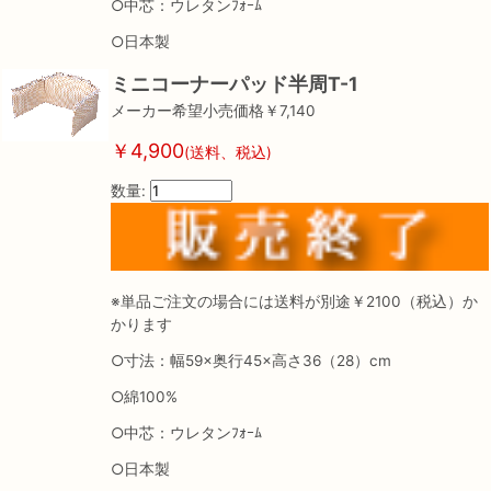
○中芯：ウレタンﾌｫｰﾑ
○日本製
ミニコーナーパッド半周T-1
メーカー希望小売価格￥7,140
￥4,900
(送料、税込)
数量:
※単品ご注文の場合には送料が別途￥2100（税込）か
かります
○寸法：幅59×奥行45×高さ36（28）cm
○綿100%
○中芯：ウレタンﾌｫｰﾑ
○日本製