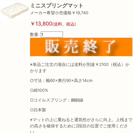
ミニスプリングマット
メーカー希望小売価格￥19,740
￥13,800
(送料、税込)
数量:
※単品ご注文の場合には送料が別途￥2100（税込）か
かります
○寸法：幅60×奥行90×高さ14cm
○綿100%
○コイルスプリング：鋼銅線
○日本製
※マットの上に重ねると通気性がさらに向上。上桟まで
の高さを確保するために2段目の位置でご使用くださ
い。