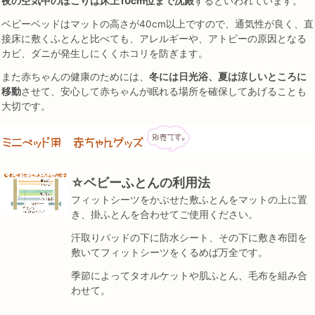
夜の空気中のほこりは床上10cm位まで沈殿
するといわれています。
ベビーベッドはマットの高さが40cm以上ですので、通気性が良く、直
接床に敷くふとんと比べても、アレルギーや、アトピーの原因となる
カビ、ダニが発生しにくくホコリを防ぎます。
また赤ちゃんの健康のためには、
冬には日光浴、夏は涼しいところに
移動
させて、安心して赤ちゃんが眠れる場所を確保してあげることも
大切です。
オプションパーツ
☆ベビーふとんの利用法
フィットシーツをかぶせた敷ふとんをマットの上に置
き、掛ふとんを合わせてご使用ください。
汗取りパッドの下に防水シート、その下に敷き布団を
敷いてフィットシーツをくるめば万全です。
季節によってタオルケットや肌ふとん、毛布を組み合
わせて。