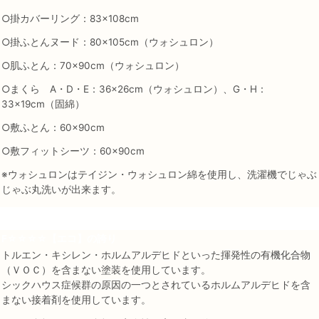
○掛カバーリング：83×108cm
○掛ふとんヌード：80×105cm（ウォシュロン）
○肌ふとん：70×90cm（ウォシュロン）
○まくら A・D・E：36×26cm（ウォシュロン）、G・H：
33×19cm（固綿）
○敷ふとん：60×90cm
○敷フィットシーツ：60×90cm
※ウォシュロンはテイジン・ウォシュロン綿を使用し、洗濯機でじゃぶ
じゃぶ丸洗いが出来ます。
F☆☆☆☆【エコ】の誇り
トルエン・キシレン・ホルムアルデヒドといった揮発性の有機化合物
（ＶＯＣ）を含まない塗装を使用しています。
シックハウス症候群の原因の一つとされているホルムアルデヒドを含
まない接着剤を使用しています。