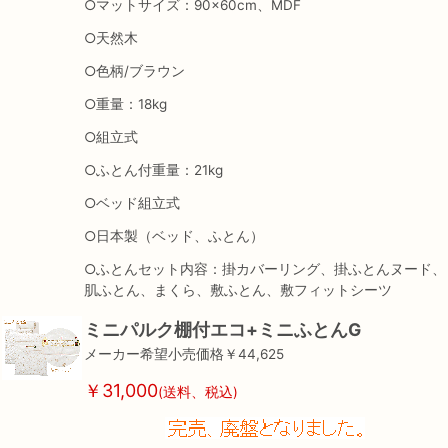
○マットサイズ：90×60cm、MDF
○天然木
○色柄/ブラウン
○重量：18kg
○組立式
○ふとん付重量：21kg
○ベッド組立式
○日本製（ベッド、ふとん）
○ふとんセット内容：掛カバーリング、掛ふとんヌード、
肌ふとん、まくら、敷ふとん、敷フィットシーツ
ミニパルク棚付エコ+ミニふとんG
メーカー希望小売価格￥44,625
￥31,000
(送料、税込)