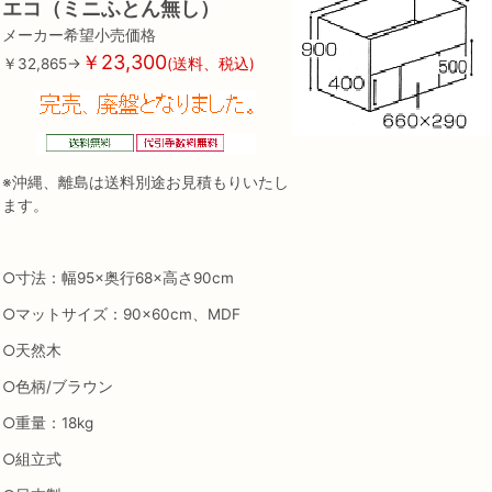
エコ（ミニふとん無し）
メーカー希望小売価格
￥23,300
￥32,865→
(送料、税込)
※沖縄、離島は送料別途お見積もりいたし
ます。
○寸法：幅95×奥行68×高さ90cm
○マットサイズ：90×60cm、MDF
○天然木
○色柄/ブラウン
○重量：18kg
○組立式