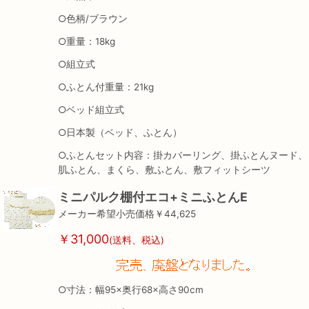
○色柄/ブラウン
○重量：18kg
○組立式
○ふとん付重量：21kg
○ベッド組立式
○日本製（ベッド、ふとん）
○ふとんセット内容：掛カバーリング、掛ふとんヌード、
肌ふとん、まくら、敷ふとん、敷フィットシーツ
ミニパルク棚付エコ+ミニふとんE
メーカー希望小売価格￥44,625
￥31,000
(送料、税込)
○寸法：幅95×奥行68×高さ90cm