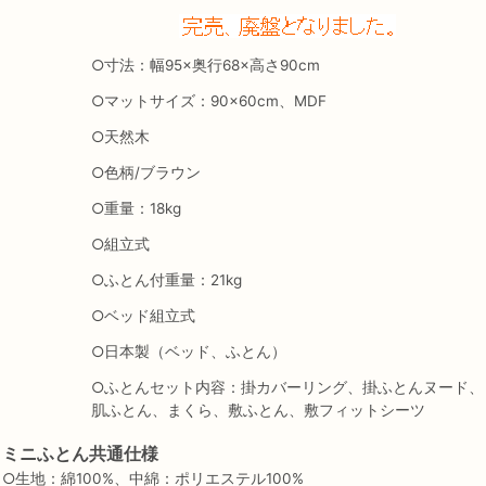
○寸法：幅95×奥行68×高さ90cm
○マットサイズ：90×60cm、MDF
○天然木
○色柄/ブラウン
○重量：18kg
○組立式
○ふとん付重量：21kg
○ベッド組立式
○日本製（ベッド、ふとん）
○ふとんセット内容：掛カバーリング、掛ふとんヌード、
肌ふとん、まくら、敷ふとん、敷フィットシーツ
ミニふとん共通仕様
○生地：綿100%、中綿：ポリエステル100%