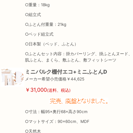
○重量：18kg
○組立式
○ふとん付重量：21kg
○ベッド組立式
○日本製（ベッド、ふとん）
○ふとんセット内容：掛カバーリング、掛ふとんヌード、
肌ふとん、まくら、敷ふとん、敷フィットシーツ
ミニパルク棚付エコ+ミニふとんD
メーカー希望小売価格￥44,625
￥31,000
(送料、税込)
○寸法：幅95×奥行68×高さ90cm
○マットサイズ：90×60cm、MDF
○天然木