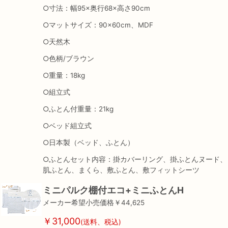
○寸法：幅95×奥行68×高さ90cm
○マットサイズ：90×60cm、MDF
○天然木
○色柄/ブラウン
○重量：18kg
○組立式
○ふとん付重量：21kg
○ベッド組立式
○日本製（ベッド、ふとん）
○ふとんセット内容：掛カバーリング、掛ふとんヌード、
肌ふとん、まくら、敷ふとん、敷フィットシーツ
ミニパルク棚付エコ+ミニふとんH
メーカー希望小売価格￥44,625
￥31,000
(送料、税込)