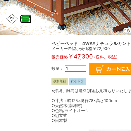
ベビーベッド 4WAYナチュラルカン
メーカー希望小売価格￥72,900
￥47,300
販売価格
(送料、税込)
数量：
※沖縄、離島は送料別途お見積もりいたし
○寸法：幅125×奥行78×高さ100cm
○天然木(南洋材)
○色柄/ライトオーク
○組立式
○日本製