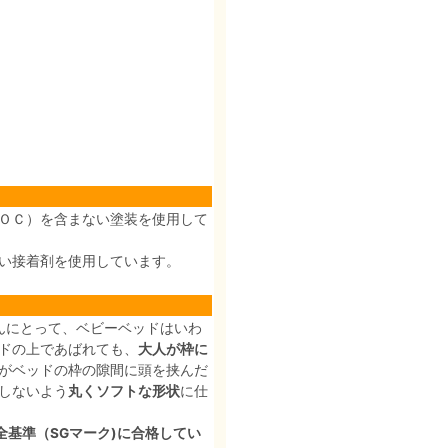
ＯＣ）を含まない塗装を使用して
い接着剤を使用しています。
んにとって、ベビーベッドはいわ
ドの上であばれても、
大人が枠に
がベッドの枠の隙間に頭を挟んだ
しないよう
丸くソフトな形状
に仕
全基準（SGマーク)に合格してい