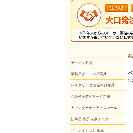
家
ガーデン家具
ベ
業務用ダイニング家具
1
レスタリア 飲食業向け家具
介護椅子デイサービス用
カウンターチェア・スツール
法事用 椅子 法事チェア
パーティション 衝立