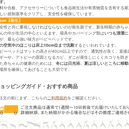
す。
料や合板、アクセサリーについても食品衛生法や有害物質を含有する家
しい規制基準をクリアし、安全性を確保しています。
lean【衛生】
全性と共に重視しなければならないのが衛生面です。新生時期の赤ちゃ
んの中が生活の中心といえます。寝具やカバーリング類は
いつも清潔に
が、最も心強い味方がベビーベッドです。
の空気中のほこりは床上10cm位まで沈殿
するといわれています。
ビーベッドはマットの高さが40cm以上ですので、通気性が良く、直接
ギーや、アトピーの原因となるカビ、ダニが発生しにくくホコリを防ぎ
た赤ちゃんの健康のためには、
冬には日光浴、夏は涼しいところに移動
場所を確保してあげることも大切です。
ョッピングガイド・おすすめ商品
注文の前にまず、こちらの
ご利用規約
をご確認ください。