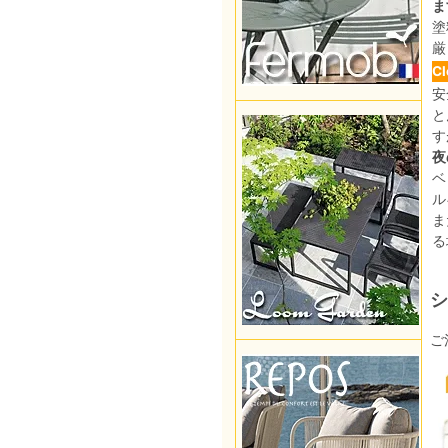
ま
塗
厳
C
安
と
す
夜
ベ
ル
ま
る
シ
ご