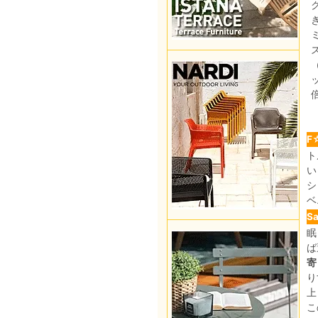
ッ
F
ト
い
シ
ベ
S
眠
ば
寄
り
上
こ