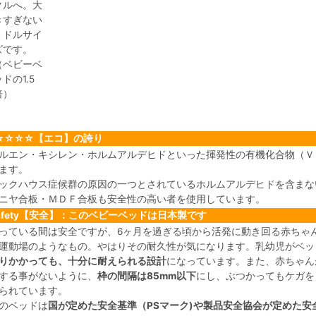
クルへ。大
きすぎない
ミドルサイ
ズです。
（ベビーベ
ドの1.5
倍）
☆☆☆☆【エコ】の誇り
ルエン・キシレン・ホルムアルデヒドといった揮発性の有機化合物（Ｖ
ます。
ックハウス症候群の原因の一つとされているホルムアルデヒドを含まな
ニヤ合板・ＭＤＦ合板も安全性の高い者を使用しています。
afety【安全】：このベビーベッドは日本製です
っている間は安全ですが、6ヶ月を過ぎる頃から活発に動き回る赤ちゃ
運動場のようなもの。やはりその耐久性が気になります。乳幼児がベッ
りかかっても、十分に耐えられる設計
になっています。また、赤ちゃん
する事がないように、
枠の間隔は85mm以下
にし、ぶつかってもケガを
られています。
のベッドは
国が定めた安全基準（PSマーク)や製品安全協会が定めた安