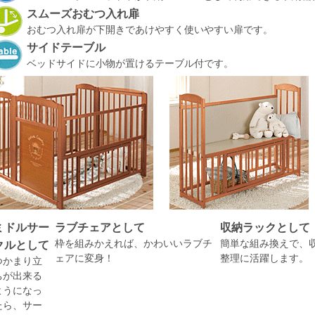
スムーズおむつ入れ扉
おむつ入れ扉が下開きであけやすく使いやすい扉です。
サイドテーブル
ベッドサイドに小物が置けるテーブル付です。
ミドルサー
ラブチェアとして
収納ラックとして
クルとして
枠を組みかえれば、かわいいラブチ
簡単な組み換えで、
ェアに変身！
整理に活躍します。
つかまり立
ちが出来る
ようになっ
たら、サー