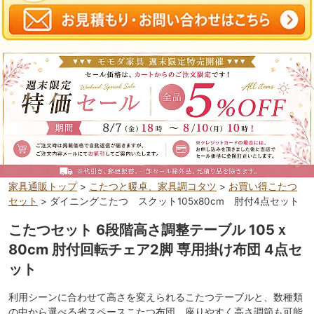
家具通販トップ
>
こたつと暖卓、家具調コタツ
>
お買い得こたつ
セット
> ダイニングこたつ スクット105x80cm 肘付4点セット
こたつセット 6段階高さ調整テーブル 105ｘ
80cm 肘付回転チェア2脚 専用掛け布団 4点セ
ット
利用シーンに合わせて高さを変えられるこたつテーブルと、数種類
の中から選べる省スペースこたつ布団、座りやすく高さ調節も可能